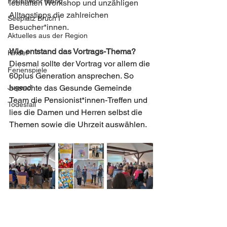
Feuerwehr Markt
lebhaften Workshop und unzähligen 
Alltagstipps die zahlreichen 
Seeplatz Bruch I
Besucher*innen.
Aktuelles aus der Region
Wie entstand das Vortrags-Thema?
Kinder
Diesmal sollte der Vortrag vor allem die 
Ferienspiele
60plus Generation ansprechen.
 So 
Jugend
besuchte
 das 
Gesunde Gemeinde 
Team die Pensionist*innen-Treffen und 
Todesfall
lies die Damen und Herren selbst die 
Themen sowie die Uhrzeit auswählen. 