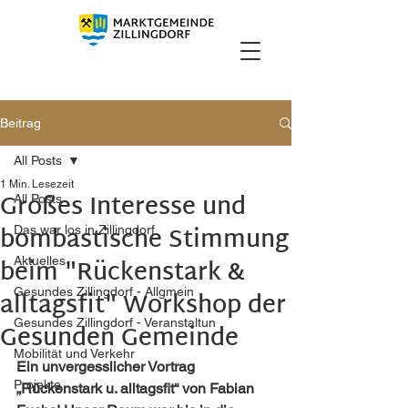
Beitrag
All Posts
1 Min. Lesezeit
Großes Interesse und
All Posts
bombastische Stimmung
Das war los in Zillingdorf
beim "Rückenstark &
Aktuelles
Gesundes Zillingdorf - Allgmein
alltagsfit" Workshop der
Gesundes Zillingdorf - Veranstaltun
Gesunden Gemeinde
Mobilität und Verkehr
Ein unvergesslicher Vortrag 
Projekte
„Rückenstark u. alltagsfit“ von Fabian 