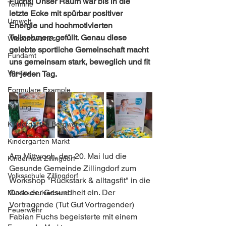
Fuchs! Unser Raum war bis in die 
Termine
letzte Ecke mit spürbar positiver 
Umwelt
Energie und hochmotivierten 
Teilnehmern gefüllt. Genau diese 
Wissenswertes
gelebte sportliche Gemeinschaft macht 
Fundamt
uns gemeinsam stark, beweglich und fit 
Vereine
für jeden Tag.
Formulare Example
Bildung
Kindergarten Bergwerk
Kindergarten Markt
Am Mittwoch, den 20. Mai lud die 
Kindernest Zillingdorf
Gesunde Gemeinde Zillingdorf zum 
Volksschule Zillingdorf
Workshop "Rückstark & alltagsfit" in die 
Oase der Gesundheit ein. Der 
Musikschulverband
Vortragende (Tut Gut Vortragender) 
Feuerwehr
Fabian Fuchs begeisterte mit einem 