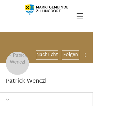
Weitere Optionen
Nachricht
Folgen
Patrick Wenczl