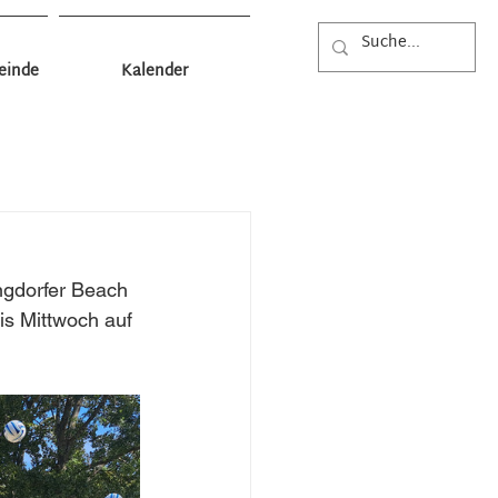
einde
Kalender
Wissenswertes
Fundamt
euerwehr
Feuerwehr Markt
ingdorfer Beach 
is Mittwoch auf 