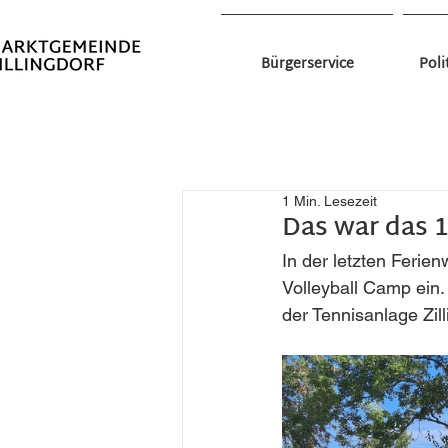
Bürgerservice
Poli
All Posts
Das war los in Zillingdorf
Aktuelles
Gesundes Zilli
1 Min. Lesezeit
Das war das 1
Vereine
Formulare Example
Bildung
Kinder
In der letzten Ferie
Volleyball Camp ein.
Seeplatz Bruch I
Aktuelles aus der Region
Kinder
der Tennisanlage Zil