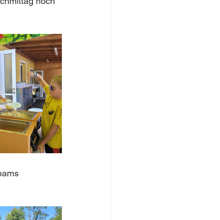
chmittag noch 
Teams 