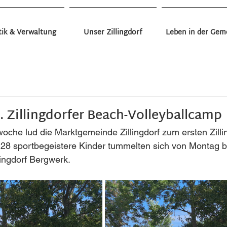
tik & Verwaltung
Unser Zillingdorf
Leben in der Gem
ngdorf - Allgmein
Gesundes Zillingdorf - Veranstaltun
Mobilität und Verkehr
Projekte
Termine
Umwelt
. Zillingdorfer Beach-Volleyballcamp
garten Bergwerk
Kindergarten Markt
Kindernest Zillingdorf
Volksschule Zillingdorf
Musikschulverband
F
nwoche lud die Marktgemeinde Zillingdorf zum ersten Zill
 28 sportbegeistere Kinder tummelten sich von Montag b
Ferienspiele
Jugend
Todesfall
lingdorf Bergwerk. 