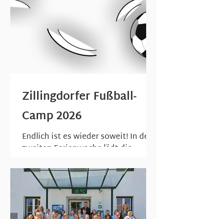
Zillingdorf....
Zillingdorfer Fußball-
Camp 2026
Endlich ist es wieder soweit! In der
zweiten Ferienwoche lädt die
Marktgemeinde Zillingdorf zu den
Fußball Trainingstagen ein. Bereits
zum 20. Mal dürfen sich
fußballbegeisterte Kinder über 2,5
spannende, sportliche Fußballtage