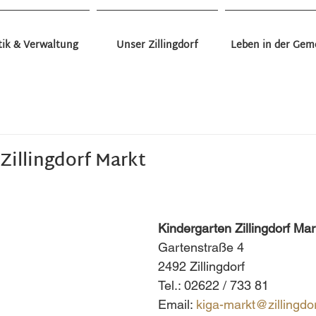
tik & Verwaltung
Unser Zillingdorf
Leben in der Gem
ngdorf - Allgmein
Gesundes Zillingdorf - Veranstaltun
Mobilität und Verkehr
Projekte
Termine
Umwelt
Zillingdorf Markt
garten Bergwerk
Kindergarten Markt
Kindernest Zillingdorf
Volksschule Zillingdorf
Musikschulverband
F
Ferienspiele
Jugend
Todesfall
Kindergarten Zillingdorf Mar
Gartenstraße 4
2492 Zillingdorf
Tel.: 02622 / 733 81 
Email: 
kiga-markt@zillingdor