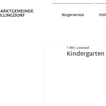
Bürgerservice
Poli
All Posts
Das war los in Zillingdorf
Aktuelles
Gesundes Zilli
1 Min. Lesezeit
Kindergarten 
Vereine
Formulare Example
Bildung
Kinder
Seeplatz Bruch I
Aktuelles aus der Region
Kinder