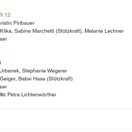
DW 12
istin Piribauer
 Klika, Sabine Marchetti (Stützkraft), Melanie Lechner
iser
3
Urbanek, Stephanie Wegerer
Geiger, Babsi Haas (Stützkraft)
iser
in:
 Petra Lichtenwörther