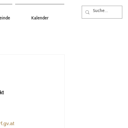
einde
Kalender
Wissenswertes
Fundamt
euerwehr
Feuerwehr Markt
kt
f.gv.at