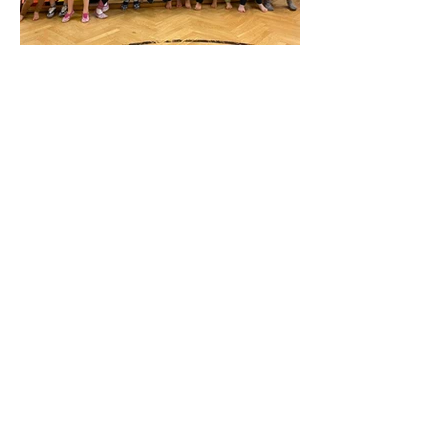
Marktgemeinde Zillingdorf
Rathausstraße 2
2492 Zillingdorf
Niederösterreich
Telefon: 02622/732 90
Fax: 02622/732 90-75
E-Mail:
gemeinde@
zillingdorf.gv.at
Parteienverkehr am Gemeindeamt
Montag 07:30 bis 12:30 Uhr
Dienstag 16:00 bis 19:00 Uhr
Mittwoch 08:00 bis 12:00 Uhr
Donnerstag 08:00 bis 12:00 Uhr