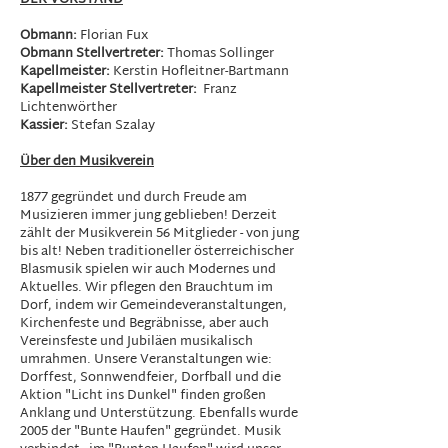
DER VORSTAND
Obmann:
Florian Fux
Obmann Stellvertreter:
Thomas Sollinger
Kapellmeister:
Kerstin Hofleitner-Bartmann
Kapellmeister Stellvertreter:
Franz
Lichtenwörther
Kassier:
Stefan Szalay
Über den Musikverein
1877 gegründet und durch Freude am
Musizieren immer jung geblieben! Derzeit
zählt der Musikverein 56 Mitglieder - von jung
bis alt! Neben traditioneller österreichischer
Blasmusik spielen wir auch Modernes und
Aktuelles. Wir pflegen den Brauchtum im
Dorf, indem wir Gemeindeveranstaltungen,
Kirchenfeste und Begräbnisse, aber auch
Vereinsfeste und Jubiläen musikalisch
umrahmen. Unsere Veranstaltungen wie:
Dorffest, Sonnwendfeier, Dorfball und die
Aktion "Licht ins Dunkel" finden großen
Anklang und Unterstützung. Ebenfalls wurde
2005 der "Bunte Haufen" gegründet. Musik