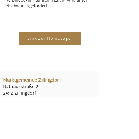
verbindet - im "Bunten Haufen" wird unser
Nachwuchs gefordert.
Link zur Homepage
Marktgemeinde Zillingdorf
Rathausstraße 2
2492 Zillingdorf
Niederösterreich
Telefon: 02622/732 90
Fax: 02622/732 90-75
E-Mail:
gemeinde@
zillingdorf.gv.at
Parteienverkehr am Gemeindeamt