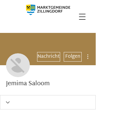
Weitere Optionen
Nachricht
Folgen
Jemima Saloom